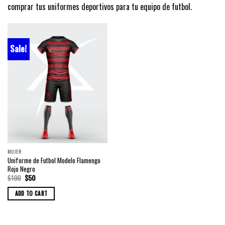
comprar tus uniformes deportivos para tu equipo de futbol.
Sale!
MUJER
Uniforme de Futbol Modelo Flamengo
Rojo Negro
Original
Current
$
100
$
50
price
price
was:
is:
ADD TO CART
$100.
$50.