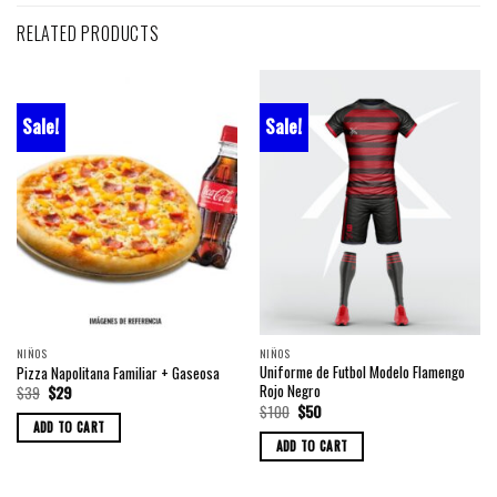
RELATED PRODUCTS
Sale!
Sale!
NIÑOS
NIÑOS
Uniforme de Futbol Modelo Flamengo
Pizza Napolitana Familiar + Gaseosa
Rojo Negro
Original
Current
$
39
$
29
price
price
Original
Current
$
100
$
50
was:
is:
price
price
ADD TO CART
$39.
$29.
was:
is:
ADD TO CART
$100.
$50.