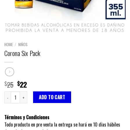
HOME
/
NIÑOS
Corona Six Pack
Original
Current
25
22
$
$
price
price
Corona Six Pack quantity
was:
is:
ADD TO CART
$25.
$22.
Términos y Condiciones
Todo producto en pre venta la entrega se hará en 10 días hábiles