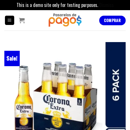
This is a demo site only for testing purposes.
Dismiss
Skip
to
COMPRAR
content
Sale!