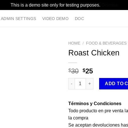
This is a demo site only for testing purposes.
Dismiss
ADMIN SETTINGS
VIDEO DEMO
DOC
HOME
/
FOOD & BEVERAGES
Roast Chicken
Original
Current
30
25
$
$
price
price
Roast Chicken quantity
was:
is:
ADD TO 
$30.
$25.
Términos y Condiciones
Todo producto en pre venta l
la compra
Se aceptan devoluciones hast