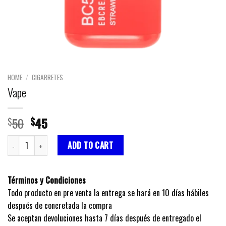
HOME
/
CIGARRETES
Vape
Original
Current
50
45
$
$
price
price
Vape quantity
was:
is:
ADD TO CART
$50.
$45.
Términos y Condiciones
Todo producto en pre venta la entrega se hará en 10 días hábiles
después de concretada la compra
Se aceptan devoluciones hasta 7 días después de entregado el