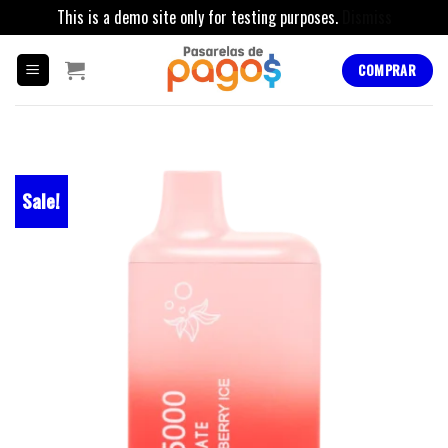
This is a demo site only for testing purposes.
Dismiss
Skip
to
COMPRAR
content
Sale!